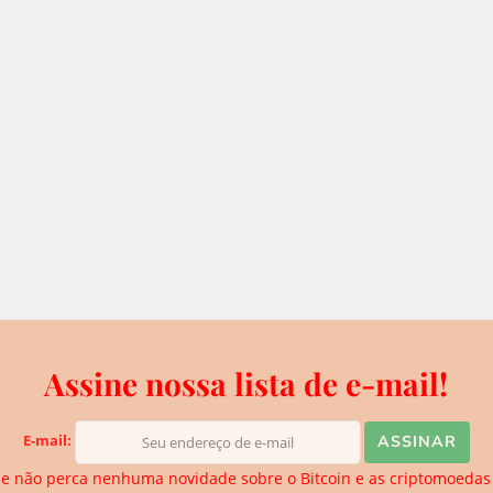
tendo em vista a
“falta de valor inicial ou suporte
s moedas criptográficas possam se tornar uma
íses com alta inflação –, ao dinheiro digital deve
legal, criando, dessa forma, um quadro regulatório
os sobre os hardforks utilizados para a criação
s, “divisões” de Blockchains que acontecem com
Assine nossa lista de e-mail!
m desenvolver suas próprias crptomoedas, que
E-mail:
ão.
e não perca nenhuma novidade sobre o Bitcoin e as criptomoedas