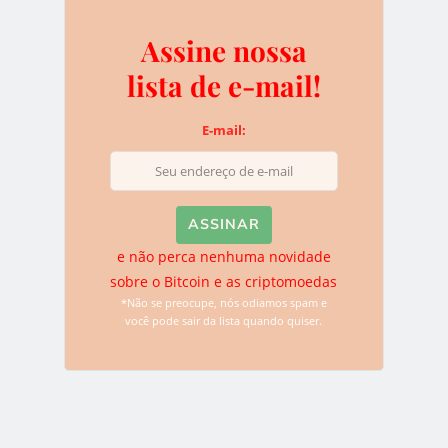
Deixe uma resposta
Assine nossa
O seu endereço de e-mail não será publicado.
Campos
lista de e-mail!
obrigatórios são marcados com
*
E-mail:
e não perca nenhuma novidade
sobre o Bitcoin e as criptomoedas
*Não se preocupe, nós odiamos spam e
você pode sair da lista quando quiser.
Name
*
Email
*