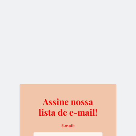
Blockchains ajudam setor de energia
renovavel
25 de outubro de 2016
Bitcoin, tecnologia blockchain e a Internet of Things estão
perturbando sistematicamente todos os setores da
indústria. Em especial, o setor…
Top 5 das Criptomoedas
Assine nossa
lista de e-mail!
E-mail:
DESTAQUE
INVESTIMENTOS
NOTÍCIAS