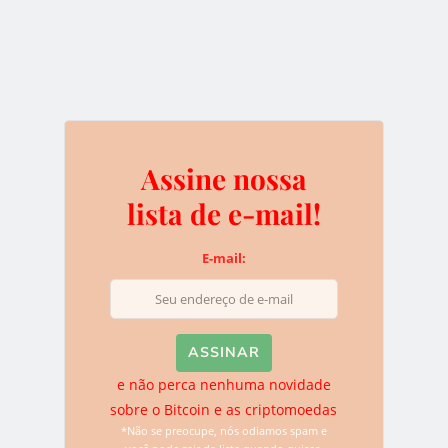
5.º Passo:
Pronto, agora seu empréstimo está aguardando revisão
para ser publicado, dentro de alguns dias você vai
receber um e-mail deles dizendo se seu empréstimo foi
aceito ou recusado. Vale a pena entrar no site de vez em
Assine nossa
quando para ver se já o revisaram.
lista de e-mail!
E-mail:
e não perca nenhuma novidade
sobre o Bitcoin e as criptomoedas
*Não se preocupe, nós odiamos spam e