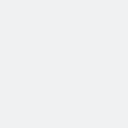
Notícias