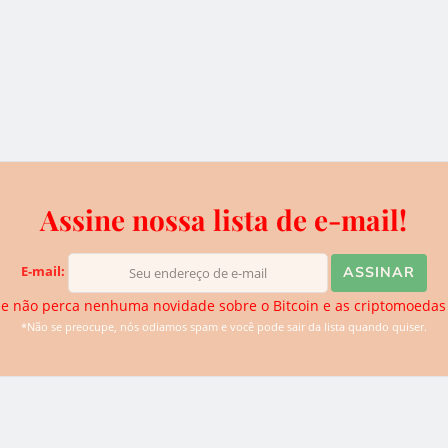
significativamente na rede
Ethereum
9 de janeiro de 2018
v
Recentemente, os nós do Ethereum com base no
software Parity and Geth tiveram problemas com
o aumento dos preços do…
Assine nossa lista de e-mail!
E-mail:
e não perca nenhuma novidade sobre o Bitcoin e as criptomoedas
*Não se preocupe, nós odiamos spam e você pode sair da lista quando quiser.