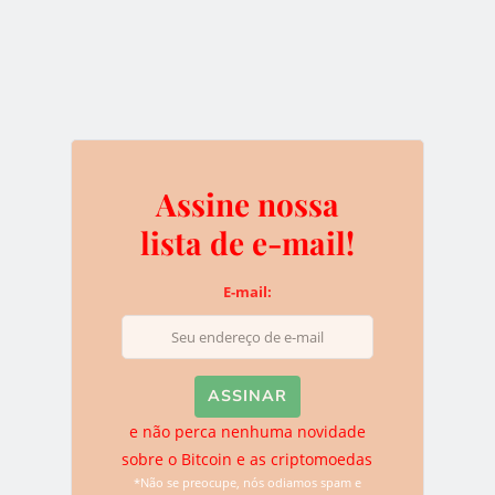
A Poloniex tem novos
problemas técnicos
18 de maio de 2017
Assine nossa
A popular corretora de criptomoedas Poloniex está
novamente com problemas em seu sistema e muitas
lista de e-mail!
pessoas não estão conseguindo colocar…
E-mail:
LEIA MAIS
e não perca nenhuma novidade
NOTÍCIAS
sobre o Bitcoin e as criptomoedas
*Não se preocupe, nós odiamos spam e