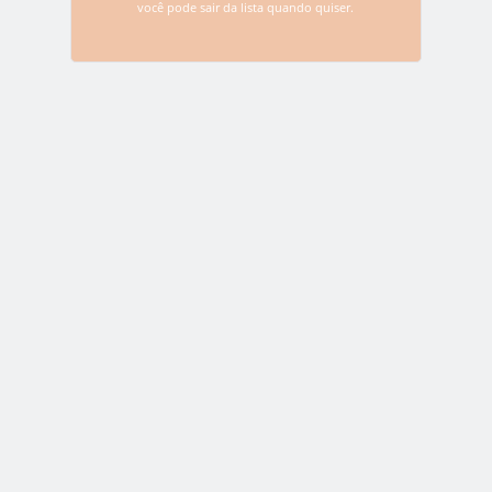
você pode sair da lista quando quiser.
Tecnologia Blockchain oferece
solução para WannaCry
17 de maio de 2017
Alguns meios de comunicação tradicionais colocam a
culpa pelo último ataque cibernético global, conhecido
como WannaCry (ou WannaCrypt) no Bitcoin,…