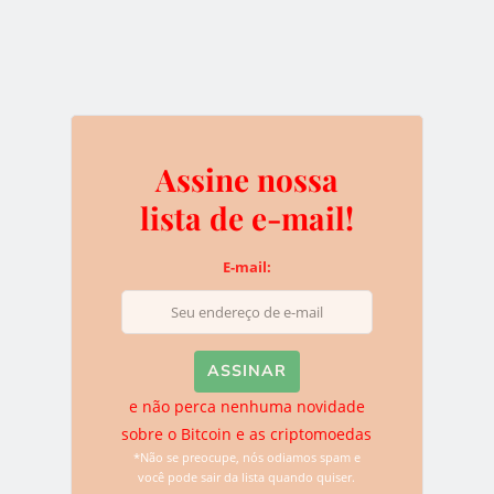
público, um ornamento estético que exibe sua…
NOTÍCIAS
Assine nossa
lista de e-mail!
E-mail:
e não perca nenhuma novidade
Regular Internet das Coisas, por que
sobre o Bitcoin e as criptomoedas
não?
*Não se preocupe, nós odiamos spam e
você pode sair da lista quando quiser.