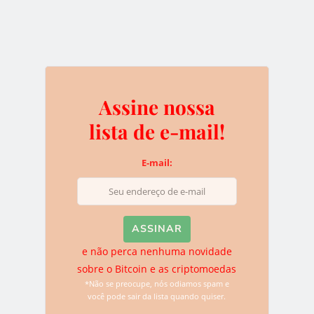
BITCOIN
CHARLIE LEE
ROGER VER
SEGWIT2X
0
Assine nossa
lista de e-mail!
E-mail:
Assine nossa lista de e-
mail!
E-mail:
e não perca nenhuma novidade
sobre o Bitcoin e as criptomoedas
*Não se preocupe, nós odiamos spam e
você pode sair da lista quando quiser.