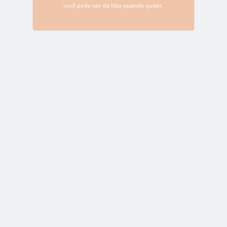
você pode sair da lista quando quiser.
e não perca nenhuma novidade sobre o
Bitcoin e as criptomoedas
*Não se preocupe, nós odiamos spam e você pode sair da
lista quando quiser.
Deixe uma resposta
O seu endereço de e-mail não será publicado.
Campos
obrigatórios são marcados com
*