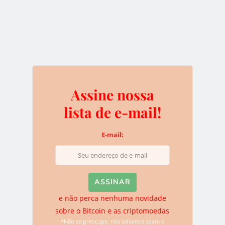
ERC-20
ERC-725
ETHEREUM
Assine nossa
0
lista de e-mail!
E-mail:
Assine nossa lista de e-
mail!
e não perca nenhuma novidade
E-mail:
sobre o Bitcoin e as criptomoedas
*Não se preocupe, nós odiamos spam e