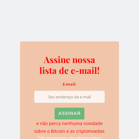
website.
BLOCKCHAIN
ICO
TOKENS
Assine nossa
0
lista de e-mail!
E-mail:
Assine nossa lista de e-
mail!
e não perca nenhuma novidade
E-mail:
sobre o Bitcoin e as criptomoedas
*Não se preocupe, nós odiamos spam e