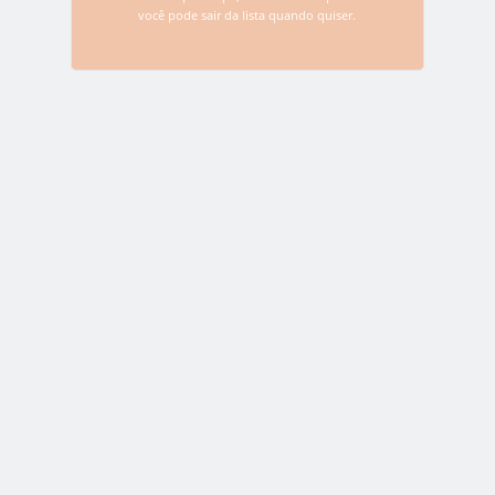
você pode sair da lista quando quiser.
e não perca nenhuma novidade sobre o
Bitcoin e as criptomoedas
*Não se preocupe, nós odiamos spam e você pode sair da
lista quando quiser.
Deixe uma resposta
O seu endereço de e-mail não será publicado.
Campos
obrigatórios são marcados com
*