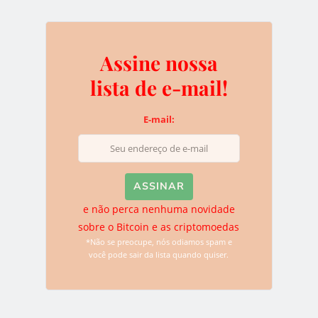
Assine nossa
Deixe uma resposta
lista de e-mail!
O seu endereço de e-mail não será publicado.
Campos
obrigatórios são marcados com
*
E-mail:
e não perca nenhuma novidade
sobre o Bitcoin e as criptomoedas
*Não se preocupe, nós odiamos spam e
você pode sair da lista quando quiser.
Name
*