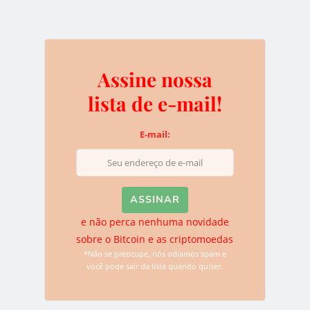
*Não se preocupe, nós odiamos spam e você pode sair da
lista quando quiser.
Assine nossa
Deixe uma resposta
lista de e-mail!
O seu endereço de e-mail não será publicado.
Campos
E-mail:
obrigatórios são marcados com
*
e não perca nenhuma novidade
sobre o Bitcoin e as criptomoedas
*Não se preocupe, nós odiamos spam e
você pode sair da lista quando quiser.