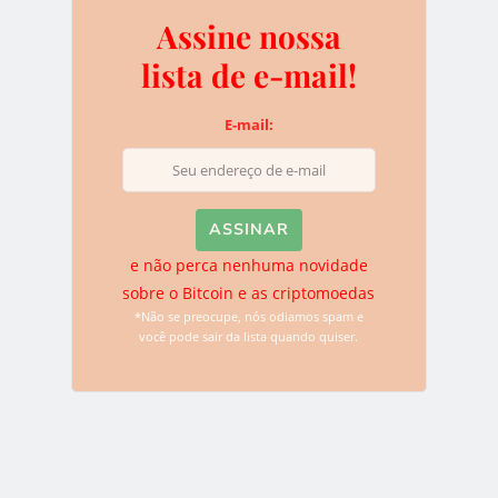
Chrys
Assine nossa
Chrys é fundadora e escritora ativa do BTCSoul. Desde que
lista de e-mail!
ouviu falar sobre Bitcoin e criptomoedas ela não parou mais de
descobrir novidades. Atualmente ela se dedica para trazer o
E-mail:
melhor conteúdo sobre as tecnologias disruptivas para o
website.
e não perca nenhuma novidade
sobre o Bitcoin e as criptomoedas
BLOCKCHAIN
COREIA DO SUL
*Não se preocupe, nós odiamos spam e
você pode sair da lista quando quiser.
0