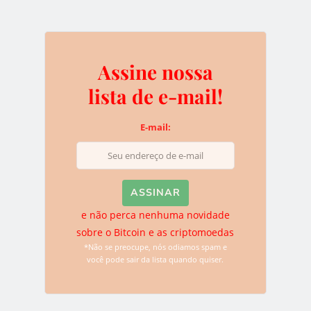
0
Assine nossa
lista de e-mail!
Assine nossa lista de e-
E-mail:
mail!
E-mail:
e não perca nenhuma novidade
sobre o Bitcoin e as criptomoedas
*Não se preocupe, nós odiamos spam e
e não perca nenhuma novidade sobre o
você pode sair da lista quando quiser.
Bitcoin e as criptomoedas
*Não se preocupe, nós odiamos spam e você pode sair da