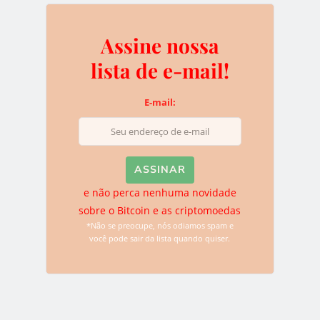
Assine nossa
Assine nossa lista de e-
lista de e-mail!
mail!
E-mail:
E-mail:
e não perca nenhuma novidade
e não perca nenhuma novidade sobre o
sobre o Bitcoin e as criptomoedas
*Não se preocupe, nós odiamos spam e
Bitcoin e as criptomoedas
você pode sair da lista quando quiser.
*Não se preocupe, nós odiamos spam e você pode sair da
lista quando quiser.