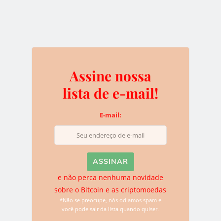
BITCOIN
PREÇO DO BITCOIN
0
Assine nossa
lista de e-mail!
E-mail:
Assine nossa lista de e-
mail!
E-mail:
e não perca nenhuma novidade
sobre o Bitcoin e as criptomoedas
*Não se preocupe, nós odiamos spam e
você pode sair da lista quando quiser.