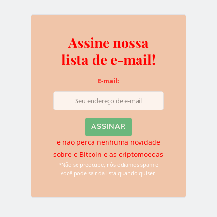
Assine nossa
Deixe uma resposta
lista de e-mail!
O seu endereço de e-mail não será publicado.
Campos
obrigatórios são marcados com
*
E-mail:
e não perca nenhuma novidade
sobre o Bitcoin e as criptomoedas
*Não se preocupe, nós odiamos spam e
você pode sair da lista quando quiser.
Name
*