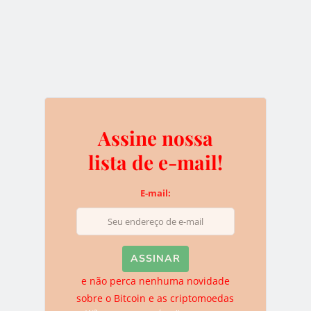
ÁUSTRIA
HYDROMINER
MINERAÇÃO DE CRIPTOMOEDAS
Assine nossa
0
lista de e-mail!
E-mail:
Assine nossa lista de e-
mail!
e não perca nenhuma novidade
E-mail:
sobre o Bitcoin e as criptomoedas