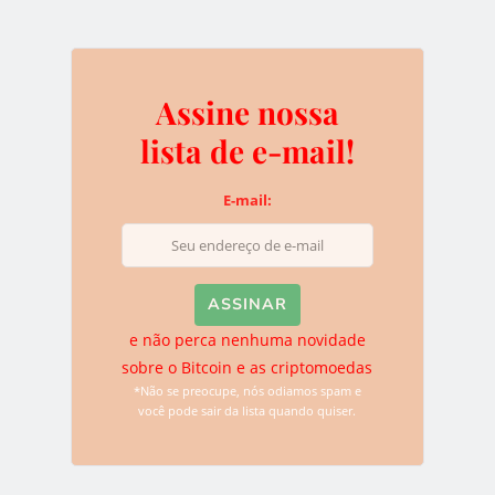
0
Assine nossa
lista de e-mail!
Assine nossa lista de e-
mail!
E-mail:
E-mail:
e não perca nenhuma novidade
sobre o Bitcoin e as criptomoedas
*Não se preocupe, nós odiamos spam e
e não perca nenhuma novidade sobre o
você pode sair da lista quando quiser.
Bitcoin e as criptomoedas
*Não se preocupe, nós odiamos spam e você pode sair da