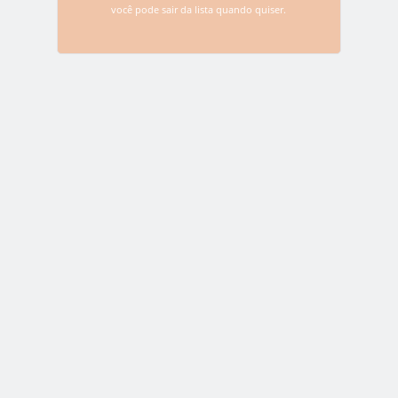
website.
você pode sair da lista quando quiser.
CROWDSALE
ETHEREUM
WEIFUND
0
Assine nossa lista de e-
mail!
E-mail: