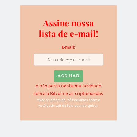
Deixe uma resposta
Assine nossa
lista de e-mail!
O seu endereço de e-mail não será publicado.
Campos
obrigatórios são marcados com
*
E-mail:
e não perca nenhuma novidade
sobre o Bitcoin e as criptomoedas
*Não se preocupe, nós odiamos spam e
você pode sair da lista quando quiser.
Name
*
Email
*