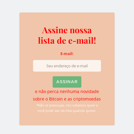
lista quando quiser.
Assine nossa
Deixe uma resposta
lista de e-mail!
O seu endereço de e-mail não será publicado.
Campos
E-mail:
obrigatórios são marcados com
*
e não perca nenhuma novidade
sobre o Bitcoin e as criptomoedas
*Não se preocupe, nós odiamos spam e
você pode sair da lista quando quiser.
Name
*