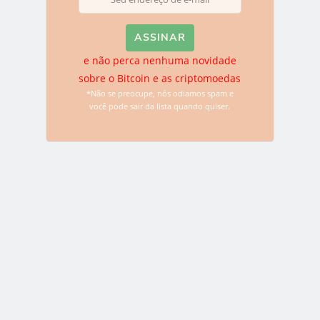
LEIA MAIS
e não perca nenhuma novidade
sobre o Bitcoin e as criptomoedas
*Não se preocupe, nós odiamos spam e
NOTÍCIAS
você pode sair da lista quando quiser.
Banco criptomonetário de Mike
Novogratz será incluído em listagem