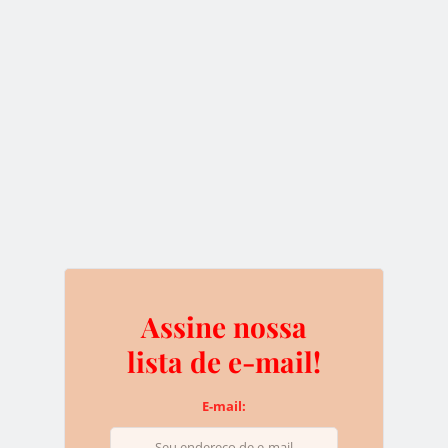
Ações do banco
criptomonetário de Mike
Novogratz caíram em 20%
após a listagem
Assine nossa
2 de agosto de 2018
lista de e-mail!
Durante a estreia da negociação na TSX Venture Exchange
do Canadá, as ações do banco comercial Galaxy Digital LP
E-mail:
caíram…