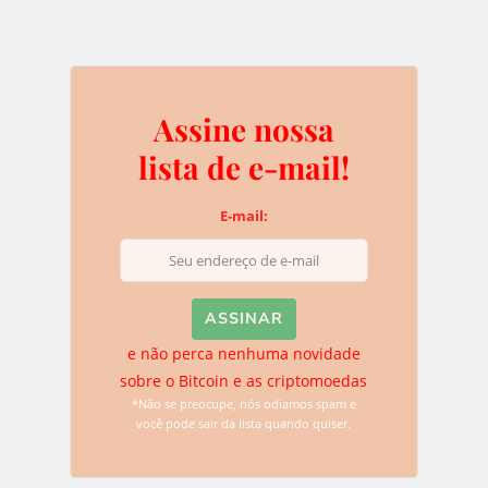
Assine nossa
lista de e-mail!
Chrys
E-mail:
Chrys é fundadora e escritora ativa do BTCSoul. Desde que
ouviu falar sobre Bitcoin e criptomoedas ela não parou mais de
descobrir novidades. Atualmente ela se dedica para trazer o
melhor conteúdo sobre as tecnologias disruptivas para o
website.
e não perca nenhuma novidade
sobre o Bitcoin e as criptomoedas
*Não se preocupe, nós odiamos spam e
você pode sair da lista quando quiser.