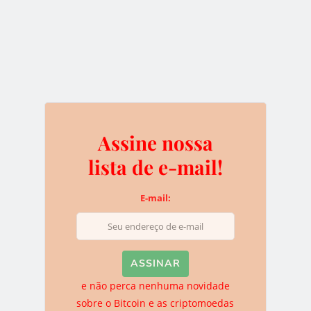
McAfee diz que não era na
Rússia
14 de janeiro de 2017
O especialista em segurança digital e fundador do
software antivírus McAfee, e CEO do MGT Capital
Assine nossa
Investments, John McAfee acredita…
lista de e-mail!
LEIA MAIS
E-mail:
NOTÍCIAS
e não perca nenhuma novidade
sobre o Bitcoin e as criptomoedas