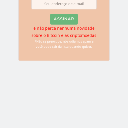
LEIA MAIS
e não perca nenhuma novidade
sobre o Bitcoin e as criptomoedas
NOTÍCIAS
*Não se preocupe, nós odiamos spam e
você pode sair da lista quando quiser.
BitGo e Kyber Network lançarão
token garantido pelo Bitcoin e