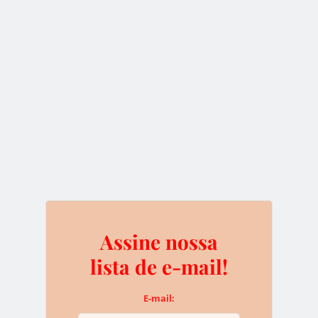
CO e OCOI- sinais de
reversão da tendência de um
determinado ativo
28 de outubro de 2018
Assine nossa
lista de e-mail!
Análise Técnica – Padrões de Reversão Os padrões de
reversão são sinais importantes que apresentam a
E-mail:
reversão da tendência atual…