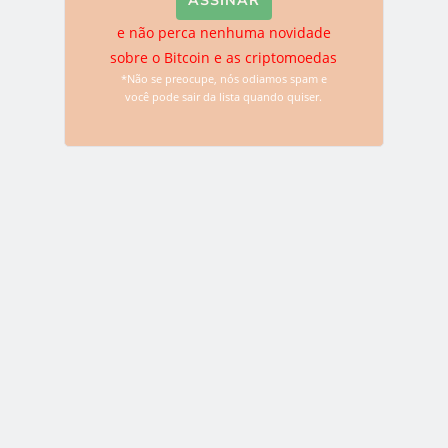
Unido “trocaram cartas” para promover conjuntamente a
inovação da Fintech ou…
e não perca nenhuma novidade
sobre o Bitcoin e as criptomoedas
*Não se preocupe, nós odiamos spam e
LEIA MAIS
você pode sair da lista quando quiser.
NOTÍCIAS