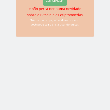
LEIA MAIS
e não perca nenhuma novidade
sobre o Bitcoin e as criptomoedas
*Não se preocupe, nós odiamos spam e
você pode sair da lista quando quiser.
NOTÍCIAS
Mineradores de Bitcoin na Venezuela
mudam para Ethereum devido ao
assédio de autoridades